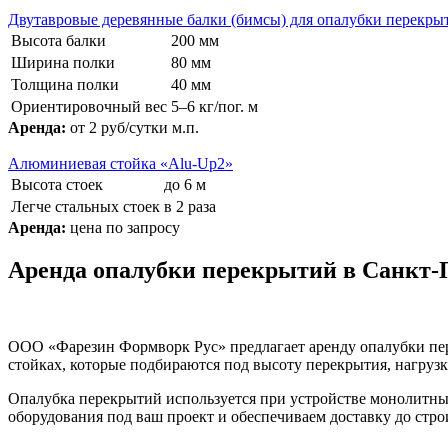
Двутавровые деревянные балки (бимсы) для опалубки перекры
Высота балки
200 мм
Ширина полки
80 мм
Толщина полки
40 мм
Ориентировочный вес
5–6 кг/пог. м
Аренда:
от 2 руб/сутки м.п.
Алюминиевая стойка «Alu-Up2»
Высота стоек
до 6 м
Легче стальных стоек
в 2 раза
Аренда:
цена по запросу
Аренда
опа
лубки
перекрытий в Санкт-П
ООО «Фарезин Формворк Рус» предлагает аренду опалубки пер
стойках, которые подбираются под высоту перекрытия, нагрузк
Опалубка перекрытий используется при устройстве монолит
оборудования под ваш проект и обеспечиваем доставку до строи