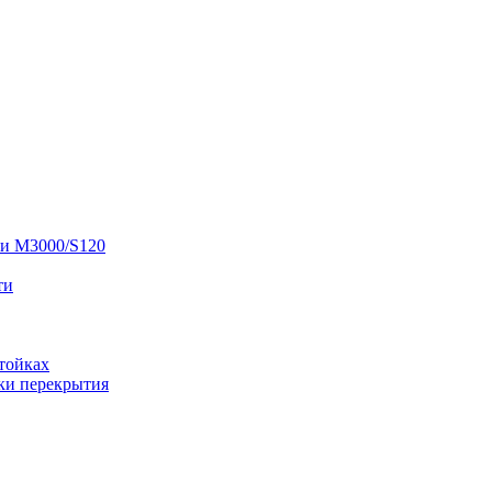
 и M3000/S120
ти
тойках
ки перекрытия