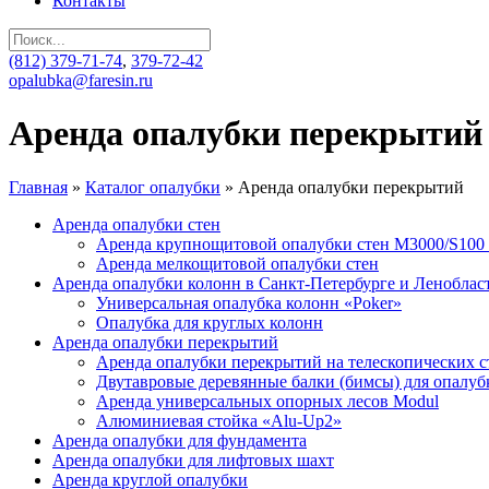
Контакты
(812)
379-71-74
,
379-72-42
opalubka
@faresin.ru
Аренда опалубки перекрытий
Главная
»
Каталог опалубки
»
Аренда опалубки перекрытий
Аренда опалубки стен
Аренда крупнощитовой опалубки стен M3000/S100
Аренда мелкощитовой опалубки стен
Аренда опалубки колонн в Санкт-Петербурге и Леноблас
Универсальная опалубка колонн «Poker»
Опалубка для круглых колонн
Аренда опалубки перекрытий
Аренда опалубки перекрытий на телескопических с
Двутавровые деревянные балки (бимсы) для опалуб
Аренда универсальных опорных лесов Modul
Алюминиевая стойка «Alu-Up2»
Аренда опалубки для фундамента
Аренда опалубки для лифтовых шахт
Аренда круглой опалубки