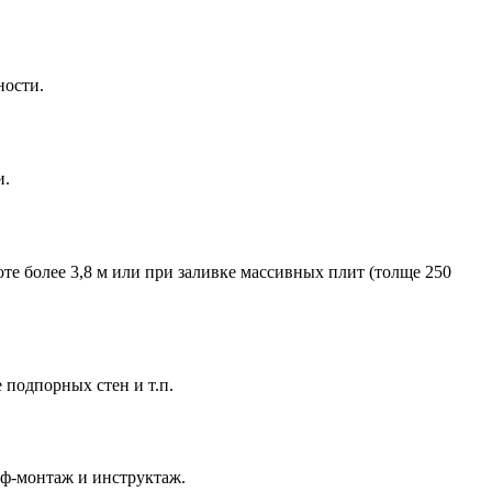
ности.
и.
е более 3,8 м или при заливке массивных плит (толще 250
подпорных стен и т.п.
еф-монтаж и инструктаж.