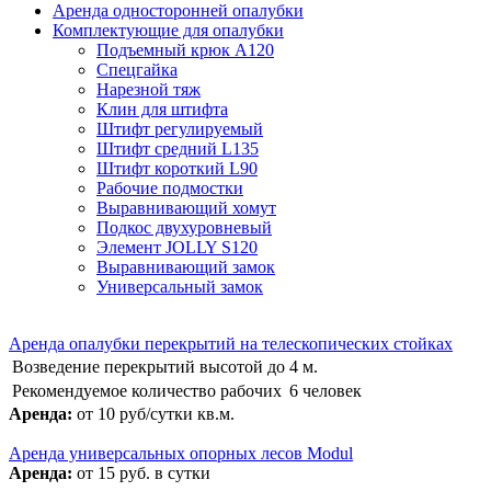
Аренда односторонней опалубки
Комплектующие для опалубки
Подъемный крюк А120
Спецгайка
Нарезной тяж
Клин для штифта
Штифт регулируемый
Штифт средний L135
Штифт короткий L90
Рабочие подмостки
Выравнивающий хомут
Подкос двухуровневый
Элемент JOLLY S120
Выравнивающий замок
Универсальный замок
Аренда опалубки перекрытий на телескопических стойках
Возведение перекрытий высотой до
4 м.
Рекомендуемое количество рабочих
6 человек
Аренда:
от 10 руб/сутки кв.м.
Аренда универсальных опорных лесов Modul
Аренда:
от 15 руб. в сутки