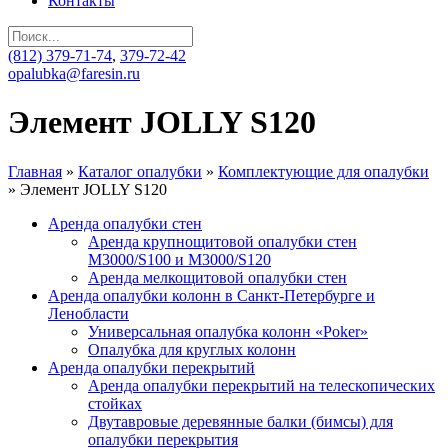
Контакты
(812)
379-71-74
,
379-72-42
opalubka
@faresin.ru
Элемент JOLLY S120
Главная
»
Каталог опалубки
»
Комплектующие для опалубки
»
Элемент JOLLY S120
Аренда опалубки стен
Аренда крупнощитовой опалубки стен
M3000/S100 и M3000/S120
Аренда мелкощитовой опалубки стен
Аренда опалубки колонн в Санкт-Петербурге и
Ленобласти
Универсальная опалубка колонн «Poker»
Опалубка для круглых колонн
Аренда опалубки перекрытий
Аренда опалубки перекрытий на телескопических
стойках
Двутавровые деревянные балки (бимсы) для
опалубки перекрытия