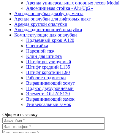
Аренда универсальных опорных лесов Modul
Алюминиевая стойка «Alu-Up2»
Аренда опалубки для фундамента
Аренда опалубки для лифтовых шахт
Аренда круглой опалубки
Аренда односторонней опалубки
Комплектующие для опалубки
Подъемный крюк А120
Спецгайка
Нарезной тяж
Клин для штифта
Штифт регулируемый
Штифт средний L135
Штифт короткий L90
Рабочие подмостки
Выравнивающий хомут
Подкос двухуровневый
Элемент JOLLY S120
Выравнивающий замок
Универсальный замок
Оформить заявку