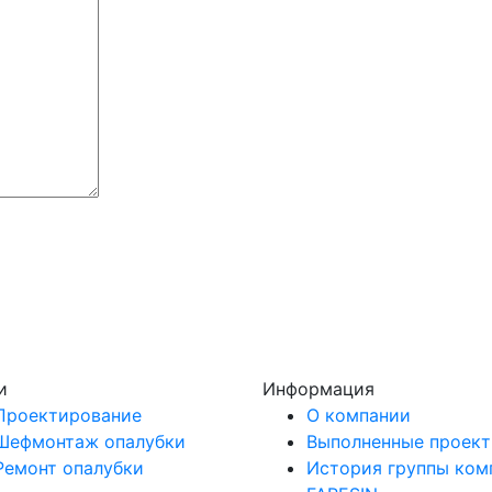
и
Информация
Проектирование
О компании
Шефмонтаж опалубки
Выполненные проек
Ремонт опалубки
История группы ком